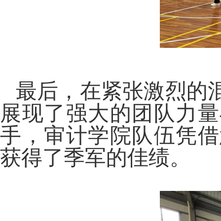
最后，在紧张激烈的
展现了强大的团队力量
手，审计学院队伍凭借
获得了季军的佳绩。