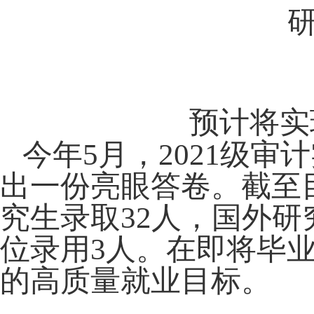
预计将实
今年
5
月，
2021
级审计
出一份亮眼答卷。截至
究生录取
32
人，国外研
位录用
3
人。在即将毕
的高质量就业目标。