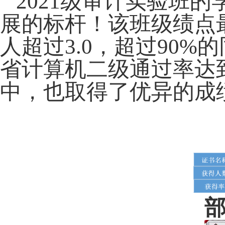
2021
级审计实验班的
展的标杆！该班级绩点
人超过
3.0
，超过
90%
的
省计算机二级通过率达
中，也取得了优异的成