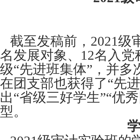
截至发稿前，
2021
级
名发展对象、
12
名入党
级“先进班集体”，并多
在团支部也获得了“先进
出“省级三好学生”“优
型。