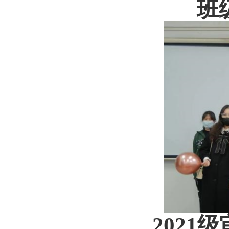
班
2021
级