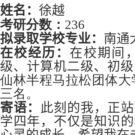
姓名：
徐越
考研分数：
236
拟录取学校专业：
南通
在校经历：
在校期间
级、计算机二级、初级
仙林半程马拉松团体大
三名。
寄语：
此刻的我，正站
学四年，不仅是知识的
心灵的成长。希望我在