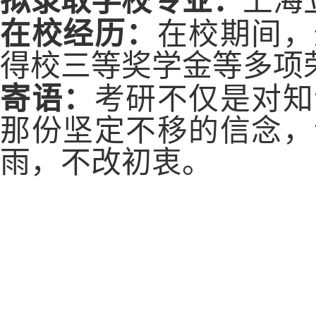
拟录取学校专业：
上海
在校经历：
在校期间，
得校三等奖学金等多项
寄语：
考研不仅是对知
那份坚定不移的信念，
雨，不改初衷。