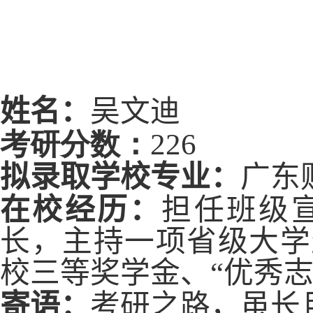
姓名：
吴文迪
考研分数：
226
拟录取学校专业：
广东
在校经历：
担任班级
长，主持一项省级大学
校三等奖学金、“优秀志
寄语：
考研之路，虽长