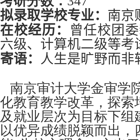
考研分数：
347
拟录取学校专业：
南京
在校经历：
曾任校团委
六级、计算机二级等考
寄语：
人生是旷野而非
南京审计大学金审学
化教育教学改革，探索
及就业层次为目标下组
以优异成绩脱颖而出，