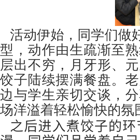
活动伊始，同学们做
型，动作由生疏渐至熟
层出不穷，月牙形、元
饺子陆续摆满餐盘。老
边与学生亲切交谈，分
场洋溢着轻松愉快的氛
之后进入煮饺子的环