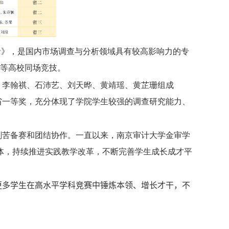
录》，是国内市场调查与分析领域具有较高影响力的专
学等高校同场竞技。
，李翰祺、石沛艺、刘天晔、黄靖瑶、黄芷珊组成
省一等奖，充分体现了学院学生较强的调查研究能力、
刻苦备赛和团结协作。一直以来，南京审计大学金审学
体，持续推进实践教学改革，不断完善学生成长成才平
更多学生在高水平学科竞赛中锤炼本领、增长才干，不